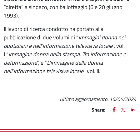
“diretta” a sindaco, con ballottaggio (6 e 20 giugno
1993).
Il lavoro di ricerca condotto ha portato alla
pubblicazione di due volumi di “
Immagini donna nei
quotidiani e nell’informazione televisiva locale
”, vol.
I “
Immagine donna nella stampa. Tra informazione e
deformazione
”, e “
L’immagine della donna
nell’informazione televisiva locale
” vol. II.
Ultimo aggiornamento:
16/04/2024
FACEBOOK
(apre una nu
X
(apre un
LIN
(ap
Share: