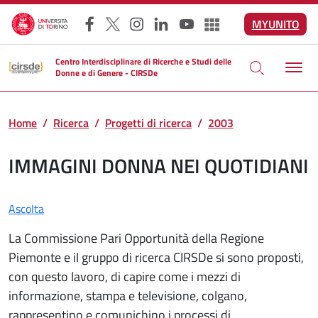
Salta al contenuto principale
MYUNITO
Facebook
X
Instagram
LinkedIn
YouTube
Altri social
Centro Interdisciplinare di Ricerche e Studi delle
Donne e di Genere - CIRSDe
Home
Ricerca
Progetti di ricerca
2003
IMMAGINI DONNA NEI QUOTIDIANI
Ascolta
La Commissione Pari Opportunità della Regione
Piemonte e il gruppo di ricerca CIRSDe si sono proposti,
con questo lavoro, di capire come i mezzi di
informazione, stampa e televisione, colgano,
rappresentino e comunichino i processi di