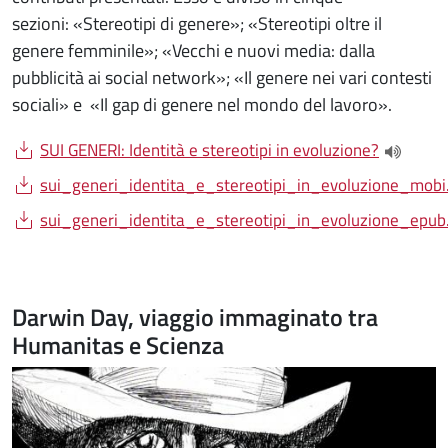
sezioni: «Stereotipi di genere»; «Stereotipi oltre il
genere femminile»; «Vecchi e nuovi media: dalla
pubblicità ai social network»; «Il genere nei vari contesti
sociali» e «Il gap di genere nel mondo del lavoro».
Document
SUI GENERI: Identità e stereotipi in evoluzione?
(apre un
Document
sui_generi_identita_e_stereotipi_in_evoluzione_mobi.
Document
sui_generi_identita_e_stereotipi_in_evoluzione_epub.
Darwin Day, viaggio immaginato tra
Humanitas e Scienza