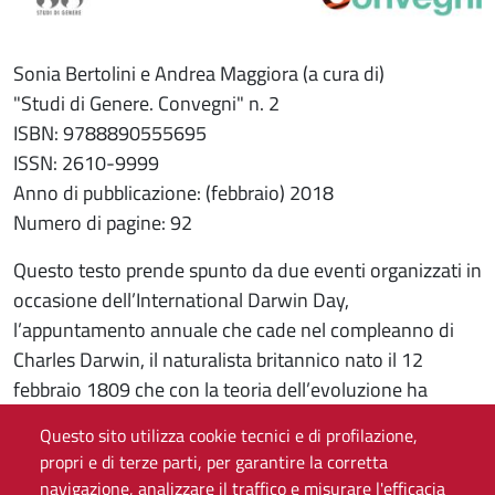
Sonia Bertolini e Andrea Maggiora (a cura di)
"Studi di Genere. Convegni" n. 2
ISBN: 9788890555695
ISSN: 2610-9999
Anno di pubblicazione: (febbraio) 2018
Numero di pagine: 92
Questo testo prende spunto da due eventi organizzati in
occasione dell’International Darwin Day,
l’appuntamento annuale che cade nel compleanno di
Charles Darwin, il naturalista britannico nato il 12
febbraio 1809 che con la teoria dell’evoluzione ha
cambiato la lettura degli eventi del mondo naturale, e
Questo sito utilizza cookie tecnici e di profilazione,
che ha lo scopo di invitare le persone di tutto il mondo a
propri e di terze parti, per garantire la corretta
riflettere e agire in base ai principi di coraggio
navigazione, analizzare il traffico e misurare l'efficacia