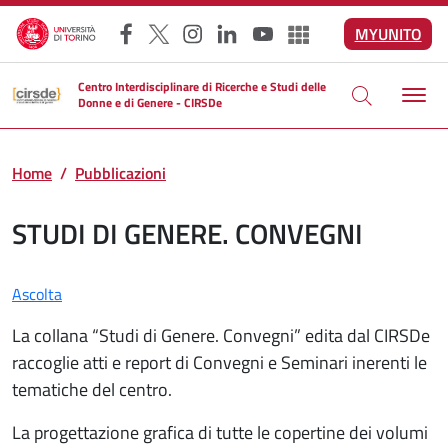
Salta al contenuto principale
MYUNITO
Facebook
X
Instagram
LinkedIn
YouTube
Altri social
Centro Interdisciplinare di Ricerche e Studi delle
Donne e di Genere - CIRSDe
Home
Pubblicazioni
STUDI DI GENERE. CONVEGNI
Ascolta
La collana “Studi di Genere. Convegni” edita dal CIRSDe
raccoglie atti e report di Convegni e Seminari inerenti le
tematiche del centro.
La progettazione grafica di tutte le copertine dei volumi