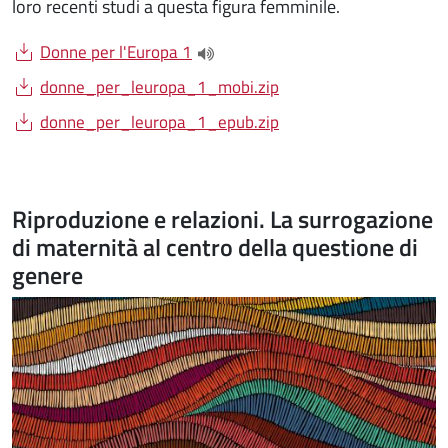
loro recenti studi a questa figura femminile.
Document
Donne per l'Europa 1
(apre una nuova finestra)
Document
donne_per_leuropa_1_mobi.zip
Document
donne_per_leuropa_1_epub.zip
Riproduzione e relazioni. La surrogazione
di maternità al centro della questione di
genere