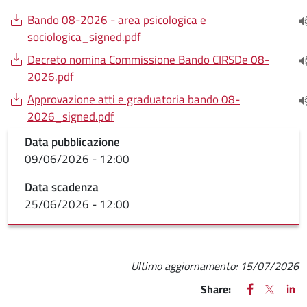
Document
Bando 08-2026 - area psicologica e
(
sociologica_signed.pdf
Document
Decreto nomina Commissione Bando CIRSDe 08-
(
2026.pdf
Document
Approvazione atti e graduatoria bando 08-
(
2026_signed.pdf
Data pubblicazione
09/06/2026 - 12:00
Data scadenza
25/06/2026 - 12:00
Ultimo aggiornamento:
15/07/2026
FACEBOOK
(apre una nu
X
(apre un
LIN
(ap
Share: