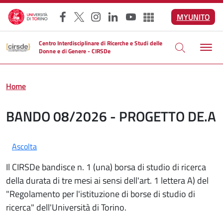
Salta al contenuto principale
MYUNITO
Facebook
X
Instagram
LinkedIn
YouTube
Altri social
Centro Interdisciplinare di Ricerche e Studi delle
Donne e di Genere - CIRSDe
Home
BANDO 08/2026 - PROGETTO DE.A
Ascolta
Il CIRSDe bandisce n. 1 (una) borsa di studio di ricerca
della durata di tre mesi ai sensi dell'art. 1 lettera A) del
"Regolamento per l'istituzione di borse di studio di
ricerca" dell'Università di Torino.