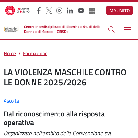
Salta al contenuto principale
MYUNITO
Facebook
X
Instagram
LinkedIn
YouTube
Altri social
Centro Interdisciplinare di Ricerche e Studi delle
Donne e di Genere - CIRSDe
Home
Formazione
LA VIOLENZA MASCHILE CONTRO
LE DONNE 2025/2026
Ascolta
Dal riconoscimento alla risposta
operativa
Organizzato nell’ambito della Convenzione tra