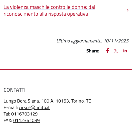
La violenza maschile contro le donne: dal
riconoscimento alla risposta operativa
Ultimo aggiornamento:
10/11/2025
FACEBOOK
(apre una nu
X
(apre un
LIN
(ap
Share:
CONTATTI
Lungo Dora Siena, 100 A, 10153, Torino, TO
E-mail:
cirsde@unito.it
Tel:
0116703129
FAX:
0112361089