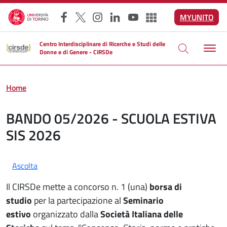
Salta al contenuto principale
MYUNITO
Facebook
X
Instagram
LinkedIn
YouTube
Altri social
Centro Interdisciplinare di Ricerche e Studi delle
Donne e di Genere - CIRSDe
Home
BANDO 05/2026 - SCUOLA ESTIVA
SIS 2026
Ascolta
Il CIRSDe mette a concorso n. 1 (una)
borsa di
studio
per la partecipazione al
Seminario
estivo
organizzato dalla
Società Italiana delle