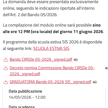
La domanda deve essere presentata esclusivamente
online, seguendo le indicazioni riportate all'interno
dell'Art. 2 del Bando 05/2026.
La compilazione del modulo online sarà possibile
sino
alle ore 12 PM (ora locale) del giorno 11 giugno 2026
.
Il programma della scuola estiva SIS 2026 è disponibile
al seguente link:
SCUOLA ESTIVA SIS
.
Document
Bando CIRSDe 05-2026_signed.pdf
(apre una nuova fin
Document
Decreto nomina Commissione Bando CIRSDe 05-
(
2026_signed.pdf
Document
GRADUATORIA Bando 05-2026 SIS_signed.pdf
(apre un
Data pubblicazione
14/05/2026 - 12:00
Data scadenza