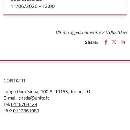
11/06/2026 - 12:00
Ultimo aggiornamento:
22/06/2026
FACEBOOK
(apre una nu
X
(apre un
LIN
(ap
Share:
CONTATTI
Lungo Dora Siena, 100 A, 10153, Torino, TO
E-mail:
cirsde@unito.it
Tel:
0116703129
FAX:
0112361089