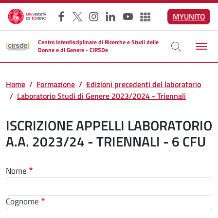
Salta al contenuto principale
MYUNITO
Facebook
X
Instagram
LinkedIn
YouTube
Altri social
Centro Interdisciplinare di Ricerche e Studi delle
Donne e di Genere - CIRSDe
Home
Formazione
Edizioni precedenti del laboratorio
Laboratorio Studi di Genere 2023/2024 - Triennali
ISCRIZIONE APPELLI LABORATORIO
A.A. 2023/24 - TRIENNALI - 6 CFU
Nome
Cognome