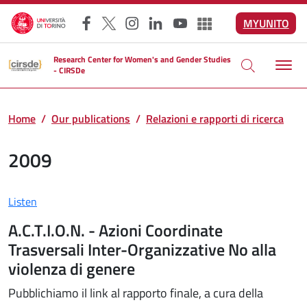
Skip to main content
MYUNITO
Facebook
X
Instagram
LinkedIn
YouTube
Altri social
Research Center for Women's and Gender Studies
- CIRSDe
Home
Our publications
Relazioni e rapporti di ricerca
2009
Listen
A.C.T.I.O.N. - Azioni Coordinate
Trasversali Inter-Organizzative No alla
violenza di genere
Pubblichiamo il link al rapporto finale, a cura della