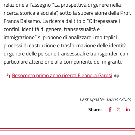
relazione all’assegno “La prospettiva di genere nella
ricerca storica e sociale”, sotto la supervisione della Prof.
Franca Balsamo. La ricerca dal titolo “Oltrepassare i
confini. Identità di genere, transessualità e
immigrazione” si propone di analizzare i molteplici
processi di costruzione e trasformazione delle identità
di genere delle persone transessuali e transgender, con
particolare attenzione alla componente dei migranti.
Document
Resoconto primo anno ricerca Eleonora Garosi
(apre una
Last update:
18/04/2024
FACEBOOK
(apre una nu
X
(apre un
LIN
(ap
Share: