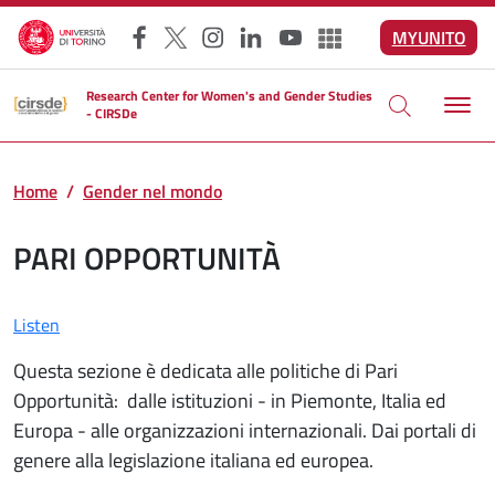
Skip to main content
MYUNITO
Facebook
X
Instagram
LinkedIn
YouTube
Altri social
Research Center for Women's and Gender Studies
- CIRSDe
Home
Gender nel mondo
PARI OPPORTUNITÀ
Listen
Questa sezione è dedicata alle politiche di Pari
Opportunità: dalle istituzioni - in Piemonte, Italia ed
Europa - alle organizzazioni internazionali. Dai portali di
genere alla legislazione italiana ed europea.