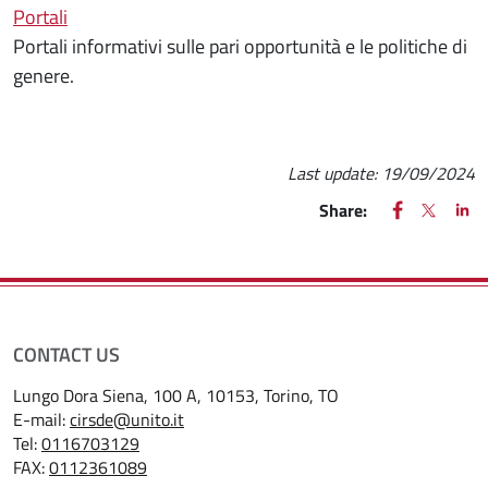
Portali
Portali informativi sulle pari opportunità e le politiche di
genere.
Last update:
19/09/2024
FACEBOOK
(apre una nu
X
(apre un
LIN
(ap
Share:
CONTACT US
Lungo Dora Siena, 100 A, 10153, Torino, TO
E-mail:
cirsde@unito.it
Tel:
0116703129
FAX:
0112361089