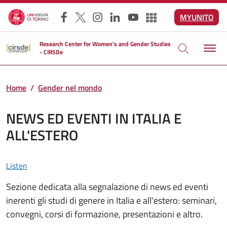
Skip to main content
MYUNITO
Facebook
X
Instagram
LinkedIn
YouTube
Altri social
Research Center for Women's and Gender Studies
- CIRSDe
Home
Gender nel mondo
NEWS ED EVENTI IN ITALIA E
ALL'ESTERO
Listen
Sezione dedicata alla segnalazione di news ed eventi
inerenti gli studi di genere in Italia e all'estero: seminari,
convegni, corsi di formazione, presentazioni e altro.