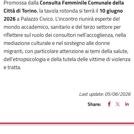
Promossa dalla
Consulta Femminile Comunale della
Città di Torino
, la tavola rotonda si terrà il
10 giugno
2026
a Palazzo Civico. L’incontro riunirà esperte del
mondo accademico, sanitario e del terzo settore per
riflettere sul ruolo dei consultori nell’accoglienza, nella
mediazione culturale e nel sostegno alle donne
migranti, con particolare attenzione ai temi della salute,
dell’etnopsicologia e della tutela delle vittime di violenza
e tratta.
Last update:
05/06/2026
FACEBOOK
(apre una nu
X
(apre un
LIN
(ap
Share: