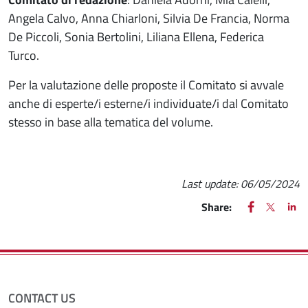
Angela Calvo, Anna Chiarloni, Silvia De Francia, Norma
De Piccoli, Sonia Bertolini, Liliana Ellena, Federica
Turco.
Per la valutazione delle proposte il Comitato si avvale
anche di esperte/i esterne/i individuate/i dal Comitato
stesso in base alla tematica del volume.
Last update:
06/05/2024
FACEBOOK
(apre una nu
X
(apre un
LIN
(ap
Share:
CONTACT US