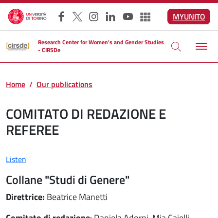
Skip to main content
MYUNITO
Facebook
X
Instagram
LinkedIn
YouTube
Altri social
Research Center for Women's and Gender Studies
- CIRSDe
Home
Our publications
COMITATO DI REDAZIONE E
REFEREE
Listen
Collane "Studi di Genere"
Direttrice:
Beatrice Manetti
Comitato di redazione
: Daniela Adorni, Mia Caielli,