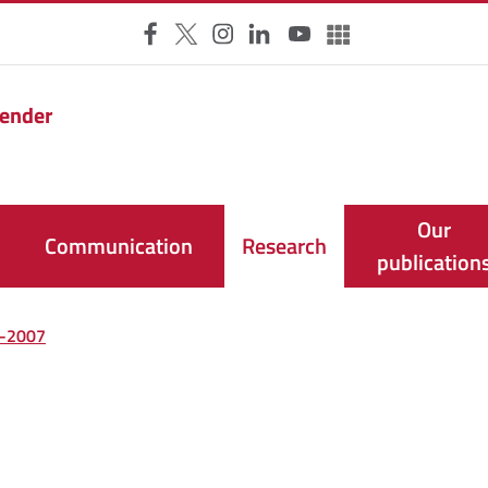
Facebook
X
Instagram
LinkedIn
YouTube
Altri social
Gender
Our
Communication
Research
publication
-2007