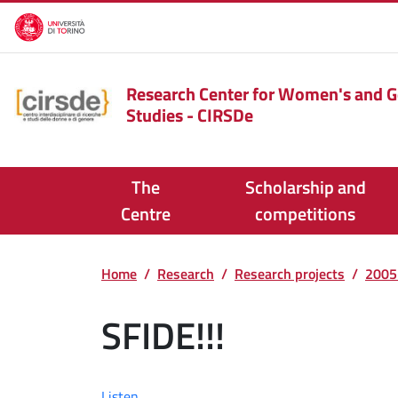
Skip to main content
Research Center for Women's and 
Studies - CIRSDe
The
Scholarship and
Centre
competitions
Home
Research
Research projects
2005
SFIDE!!!
Listen