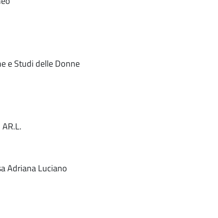
neo
che e Studi delle Donne
. AR.L.
ssa Adriana Luciano