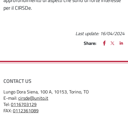
approfondimento di aspetti che sono di forte interesse
per il CIRSDe.
Last update:
16/04/2024
FACEBOOK
(apre una nu
X
(apre un
LIN
(ap
Share:
CONTACT US
Lungo Dora Siena, 100 A, 10153, Torino, TO
E-mail:
cirsde@unito.it
Tel:
0116703129
FAX:
0112361089