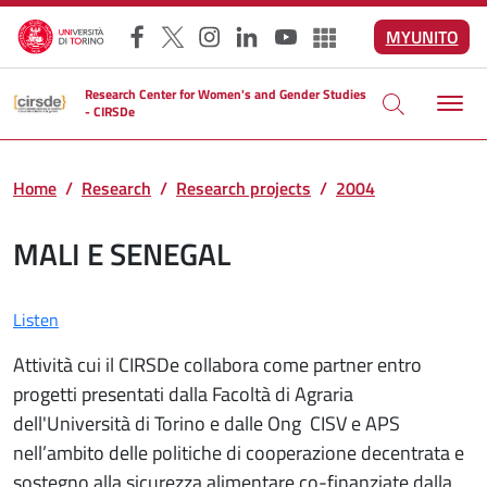
Skip to main content
MYUNITO
Facebook
X
Instagram
LinkedIn
YouTube
Altri social
Research Center for Women's and Gender Studies
- CIRSDe
Home
Research
Research projects
2004
MALI E SENEGAL
Listen
Attività cui il CIRSDe collabora come partner entro
progetti presentati dalla Facoltà di Agraria
dell'Università di Torino e dalle Ong CISV e APS
nell’ambito delle politiche di cooperazione decentrata e
sostegno alla sicurezza alimentare co-finanziate dalla