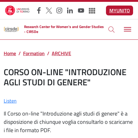
Skip to main content
MYUNITO
Facebook
X
Instagram
LinkedIn
YouTube
Altri social
Research Center for Women's and Gender Studies
- CIRSDe
Home
Formation
ARCHIVE
CORSO ON-LINE "INTRODUZIONE
AGLI STUDI DI GENERE"
Listen
Il Corso on-line "Introduzione agli studi di genere" è a
disposizione di chiunque voglia consultarlo o scaricarne
i file in formato PDF.