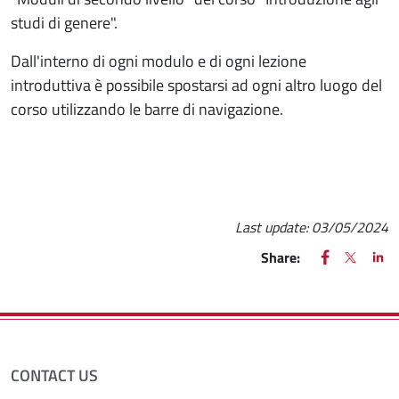
studi di genere".
Dall'interno di ogni modulo e di ogni lezione
introduttiva è possibile spostarsi ad ogni altro luogo del
corso utilizzando le barre di navigazione.
Last update:
03/05/2024
FACEBOOK
(apre una nu
X
(apre un
LIN
(ap
Share:
CONTACT US