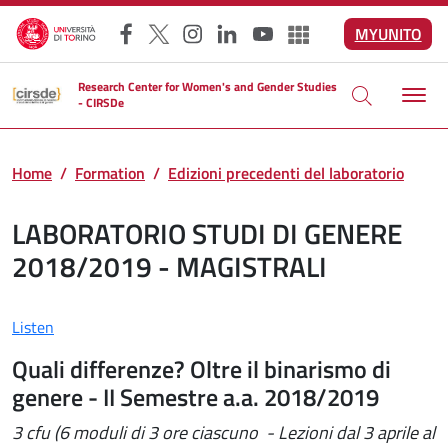
Skip to main content
MYUNITO
Facebook
X
Instagram
LinkedIn
YouTube
Altri social
Research Center for Women's and Gender Studies
- CIRSDe
Home
Formation
Edizioni precedenti del laboratorio
LABORATORIO STUDI DI GENERE
2018/2019 - MAGISTRALI
Listen
Quali differenze? Oltre il binarismo di
genere - II Semestre a.a. 2018/2019
3 cfu (6 moduli di 3 ore ciascuno - Lezioni dal 3 aprile al