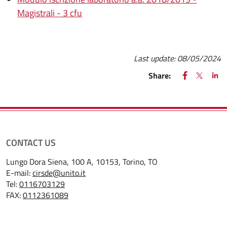
Magistrali - 3 cfu
Last update:
08/05/2024
FACEBOOK
(apre una nu
X
(apre un
LIN
(ap
Share:
CONTACT US
Lungo Dora Siena, 100 A, 10153, Torino, TO
E-mail:
cirsde@unito.it
Tel:
0116703129
FAX:
0112361089