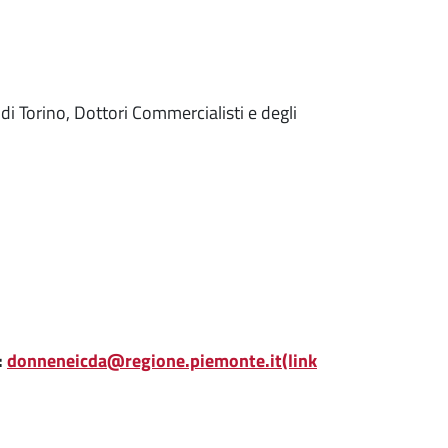
di Torino, Dottori Commercialisti e degli
:
donneneicda@regione.piemonte.it(link