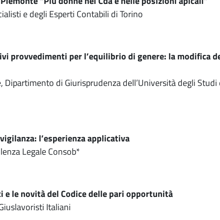
 Piemonte “Più donne nei Cda e nelle posizioni apicali”
isti e degli Esperti Contabili di Torino
i provvedimenti per l’equilibrio di genere: la modifica d
 Dipartimento di Giurisprudenza dell’Università degli Studi
vigilanza: l’esperienza applicativa
ulenza Legale Consob*
i e le novità del Codice delle pari opportunità
iuslavoristi Italiani