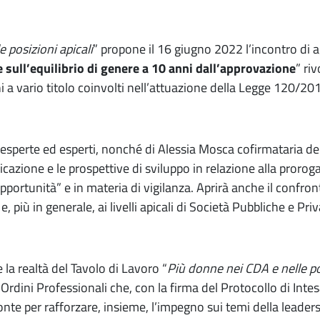
 posizioni apicali
” propone il 16 giugno 2022 l’incontro d
 sull’equilibrio di genere a 10 anni dall’approvazione
” ri
ni a vario titolo coinvolti nell’attuazione della Legge 120/20
li esperte ed esperti, nonché di Alessia Mosca cofirmataria de
licazione e le prospettive di sviluppo in relazione alla pror
opportunità” e in materia di vigilanza. Aprirà anche il confr
 più in generale, ai livelli apicali di Società Pubbliche e Priv
 la realtà del Tavolo di Lavoro “
Più donne nei CDA e nelle pos
e Ordini Professionali che, con la firma del Protocollo di Int
e per rafforzare, insieme, l’impegno sui temi della leaders