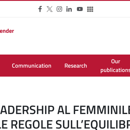
Facebook
X
Instagram
LinkedIn
YouTube
Altri social
Gender
Our
Communication
Research
publication
EADERSHIP AL FEMMINILE
E REGOLE SULL’EQUILIBR