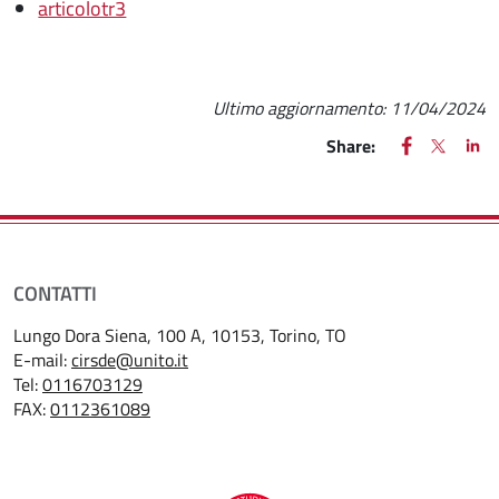
articolotr3
Ultimo aggiornamento:
11/04/2024
FACEBOOK
(apre una nu
X
(apre un
LIN
(ap
Share:
CONTATTI
Lungo Dora Siena, 100 A, 10153, Torino, TO
E-mail:
cirsde@unito.it
Tel:
0116703129
FAX:
0112361089