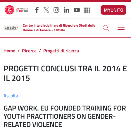
Salta al contenuto principale
MYUNITO
Facebook
X
Instagram
LinkedIn
YouTube
Altri social
Centro Interdisciplinare di Ricerche e Studi delle
Donne e di Genere - CIRSDe
Home
Ricerca
Progetti di ricerca
PROGETTI CONCLUSI TRA IL 2014 E
IL 2015
Ascolta
GAP WORK. EU FOUNDED TRAINING FOR
YOUTH PRACTITIONERS ON GENDER-
RELATED VIOLENCE