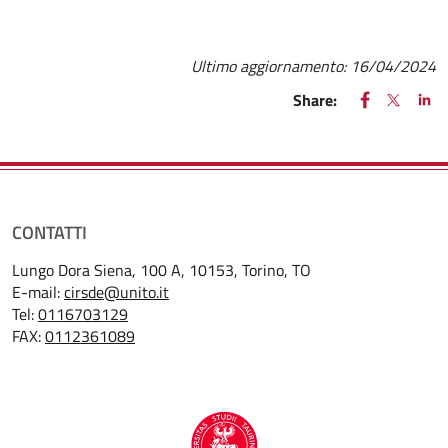
Ultimo aggiornamento:
16/04/2024
FACEBOOK
(apre una nu
X
(apre un
LIN
(ap
Share:
CONTATTI
Lungo Dora Siena, 100 A, 10153, Torino, TO
E-mail:
cirsde@unito.it
Tel:
0116703129
FAX:
0112361089