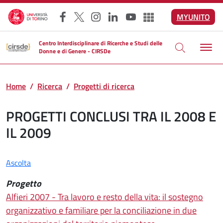
Salta al contenuto principale
MYUNITO
Facebook
X
Instagram
LinkedIn
YouTube
Altri social
Centro Interdisciplinare di Ricerche e Studi delle
Donne e di Genere - CIRSDe
Home
Ricerca
Progetti di ricerca
PROGETTI CONCLUSI TRA IL 2008 E
IL 2009
Ascolta
Progetto
Alfieri 2007 - Tra lavoro e resto della vita: il sostegno
organizzativo e familiare per la conciliazione in due