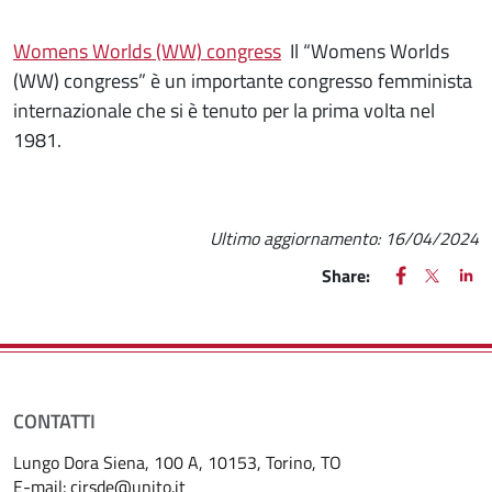
Womens Worlds (WW) congress
Il “Womens Worlds
(WW) congress” è un importante congresso femminista
internazionale che si è tenuto per la prima volta nel
1981.
Ultimo aggiornamento:
16/04/2024
FACEBOOK
(apre una nu
X
(apre un
LIN
(ap
Share:
CONTATTI
Lungo Dora Siena, 100 A, 10153, Torino, TO
E-mail:
cirsde@unito.it