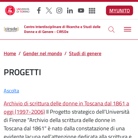
Salta al contenuto principale
MYUNITO
Facebook
X
Instagram
LinkedIn
YouTube
Altri social
Centro Interdisciplinare di Ricerche e Studi delle
Donne e di Genere - CIRSDe
Home
Gender nel mondo
Studi di genere
PROGETTI
Ascolta
Archivio di scrittura delle donne in Toscana dal 1861 a
oggi (1997-2006)
Il Progetto strategico dell’Università
di Firenze "Archivio della scrittura delle donne in
Toscana dal 1861" è nato dalla constatazione di una
evidente lacuna nell’attenzione dedicata alla scrittura e