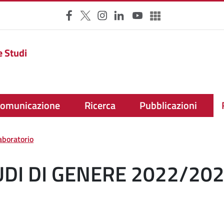
Facebook
X
Instagram
LinkedIn
YouTube
Altri social
e Studi
omunicazione
Ricerca
Pubblicazioni
aboratorio
DI DI GENERE 2022/2023