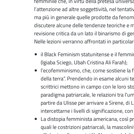
femminile che, in virtù della pretesa univers
l’attenzione ad altre soggettività, nel tenta
ma più in generale quelle prodotte da fenomen
discutere alcune delle tendenze teoriche e
revisione critica da un lato il binarismo di g
Nelle lezioni verranno affrontati in particolar
il Black Feminism statunitense e il femmin
(Igiaba Sciego, Ubah Cristina Ali Farah);
l’ecofemminismo, che, come sostiene la fi
della terra”. Prendendo in esame alcuni t
scrittrici mettono in campo con le loro sto
paradigma patriarcale, le relazioni tra l’
partire da Ulisse per arrivare a Sirene, d
intercettarne i livelli di significazione, c
La distopia femminista americana, così pr
quali le costrizioni patriarcali, la mascolin