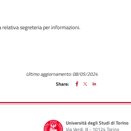
 relativa segreteria per informazioni.
Ultimo aggiornamento:
08/05/2024
FACEBOOK
(apre una nuova finestra)
X
(apre una nuova finestr
LINKEDIN
(apre una nuova fi
Share:
Università degli Studi di Torino
Via Verdi, 8 - 10124 Torino