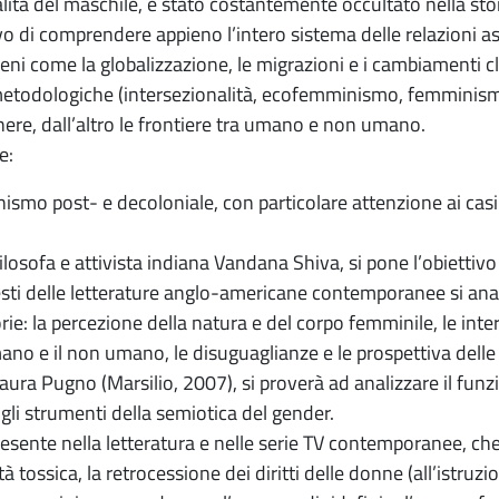
alità del maschile, è stato costantemente occultato nella sto
tivo di comprendere appieno l’intero sistema delle relazioni
i come la globalizzazione, le migrazioni e i cambiamenti cli
 metodologiche (intersezionalità, ecofemminismo, femminis
enere, dall’altro le frontiere tra umano e non umano.
e:
ismo post- e decoloniale, con particolare attenzione ai casi d
losofa e attivista indiana Vandana Shiva, si pone l’obiettiv
esti delle letterature anglo-americane contemporanee si ana
rie: la percezione della natura e del corpo femminile, le inte
umano e il non umano, le disuguaglianze e le prospettiva dell
i Laura Pugno (Marsilio, 2007), si proverà ad analizzare il fu
on gli strumenti della semiotica del gender.
esente nella letteratura e nelle serie TV contemporanee, ch
ità tossica, la retrocessione dei diritti delle donne (all’istruzi