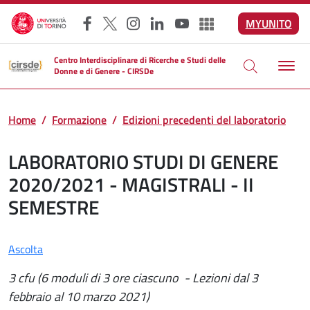
Salta al contenuto principale
MYUNITO
Facebook
X
Instagram
LinkedIn
YouTube
Altri social
Centro Interdisciplinare di Ricerche e Studi delle
Donne e di Genere - CIRSDe
Home
Formazione
Edizioni precedenti del laboratorio
LABORATORIO STUDI DI GENERE
2020/2021 - MAGISTRALI - II
SEMESTRE
Ascolta
3 cfu (6 moduli di 3 ore ciascuno - Lezioni dal 3
febbraio al 10 marzo 2021)