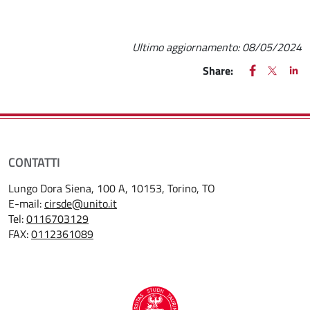
Ultimo aggiornamento:
08/05/2024
FACEBOOK
(apre una nu
X
(apre un
LIN
(ap
Share:
CONTATTI
Lungo Dora Siena, 100 A, 10153, Torino, TO
E-mail:
cirsde@unito.it
Tel:
0116703129
FAX:
0112361089