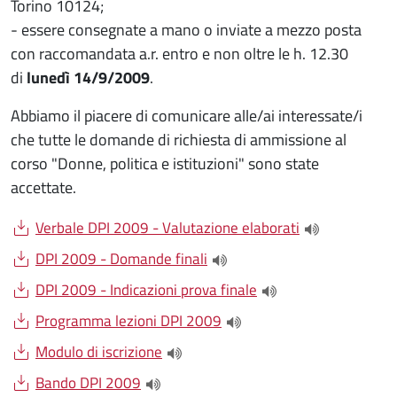
Torino 10124;
- essere consegnate a mano o inviate a mezzo posta
con raccomandata a.r. entro e non oltre le h. 12.30
di
lunedì 14/9/2009
.
Abbiamo il piacere di comunicare alle/ai interessate/i
che tutte le domande di richiesta di ammissione al
corso "Donne, politica e istituzioni" sono state
accettate.
Document
Verbale DPI 2009 - Valutazione elaborati
(apre una nuov
Document
DPI 2009 - Domande finali
(apre una nuova finestra)
Document
DPI 2009 - Indicazioni prova finale
(apre una nuova fines
Document
Programma lezioni DPI 2009
(apre una nuova finestra)
Document
Modulo di iscrizione
(apre una nuova finestra)
Document
Bando DPI 2009