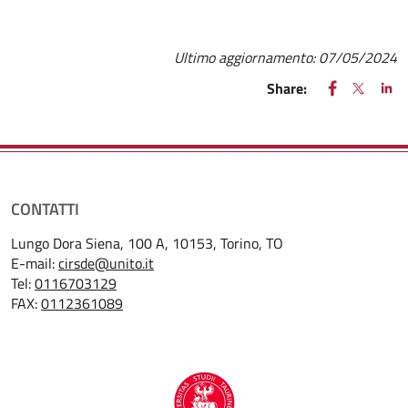
(apre una nuova finestra)
Ultimo aggiornamento:
07/05/2024
FACEBOOK
(apre una nu
X
(apre un
LIN
(ap
Share:
CONTATTI
Lungo Dora Siena, 100 A, 10153, Torino, TO
E-mail:
cirsde@unito.it
Tel:
0116703129
FAX:
0112361089