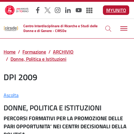
Salta al contenuto principale
MYUNITO
Facebook
X
Instagram
LinkedIn
YouTube
Altri social
Centro Interdisciplinare di Ricerche e Studi delle
Donne e di Genere - CIRSDe
Home
Formazione
ARCHIVIO
Donne, Politica e Istituzioni
DPI 2009
Ascolta
DONNE, POLITICA E ISTITUZIONI
PERCORSI FORMATIVI PER LA PROMOZIONE DELLE
PARI OPPORTUNITA’ NEI CENTRI DECISIONALI DELLA