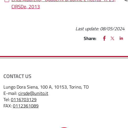
(
CIRSDe, 2013
Last update:
08/05/2024
FACEBOOK
(apre una nu
X
(apre un
LIN
(ap
Share:
CONTACT US
Lungo Dora Siena, 100 A, 10153, Torino, TO
E-mail:
cirsde@unito.it
Tel:
0116703129
FAX:
0112361089