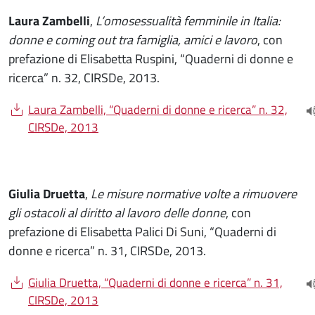
Laura Zambelli
,
L’omosessualità femminile in Italia:
donne e coming out tra famiglia, amici e lavoro
, con
prefazione di Elisabetta Ruspini, “Quaderni di donne e
ricerca” n. 32, CIRSDe, 2013.
Document
Laura Zambelli, “Quaderni di donne e ricerca” n. 32,
(
CIRSDe, 2013
Giulia Druetta
,
Le misure normative volte a rimuovere
gli ostacoli al diritto al lavoro delle donne
, con
prefazione di Elisabetta Palici Di Suni, “Quaderni di
donne e ricerca” n. 31, CIRSDe, 2013.
Document
Giulia Druetta, “Quaderni di donne e ricerca” n. 31,
(
CIRSDe, 2013