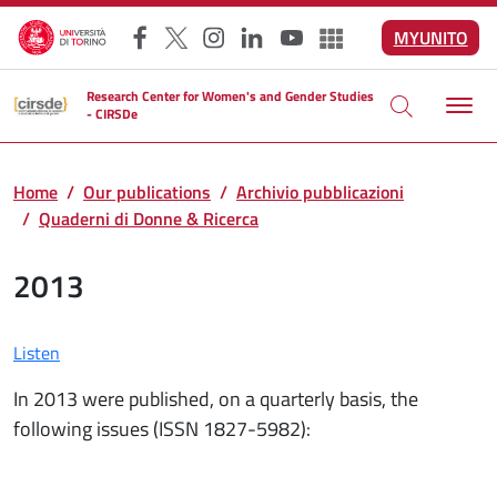
Skip to main content
MYUNITO
Facebook
X
Instagram
LinkedIn
YouTube
Altri social
Research Center for Women's and Gender Studies
- CIRSDe
Home
Our publications
Archivio pubblicazioni
Quaderni di Donne & Ricerca
2013
Listen
In 2013 were published, on a quarterly basis, the
following issues (ISSN 1827-5982):