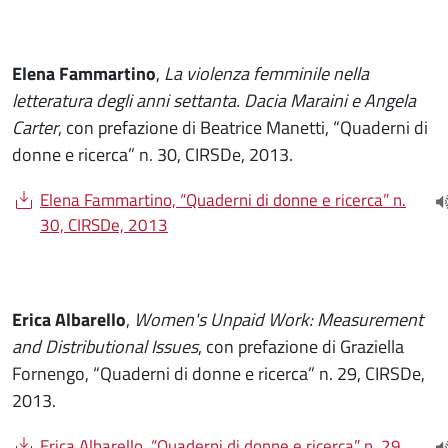
Elena Fammartino
,
La violenza femminile nella
letteratura degli anni settanta. Dacia Maraini e Angela
Carter
, con prefazione di Beatrice Manetti, “Quaderni di
donne e ricerca” n. 30, CIRSDe, 2013.
Document
Elena Fammartino, “Quaderni di donne e ricerca” n.
(
30, CIRSDe, 2013
Erica Albarello
,
Women's Unpaid Work: Measurement
and Distributional Issues
, con prefazione di Graziella
Fornengo, “Quaderni di donne e ricerca” n. 29, CIRSDe,
2013.
Document
Erica Albarello, “Quaderni di donne e ricerca” n. 29,