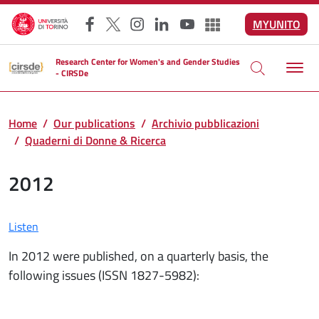
Skip to main content
MYUNITO
Facebook
X
Instagram
LinkedIn
YouTube
Altri social
Research Center for Women's and Gender Studies
- CIRSDe
Home
Our publications
Archivio pubblicazioni
Quaderni di Donne & Ricerca
2012
Listen
In 2012 were published, on a quarterly basis, the
following issues (ISSN 1827-5982):