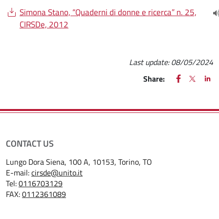
Document
Simona Stano, “Quaderni di donne e ricerca” n. 25,
(
CIRSDe, 2012
Last update:
08/05/2024
FACEBOOK
(apre una nu
X
(apre un
LIN
(ap
Share:
CONTACT US
Lungo Dora Siena, 100 A, 10153, Torino, TO
E-mail:
cirsde@unito.it
Tel:
0116703129
FAX:
0112361089