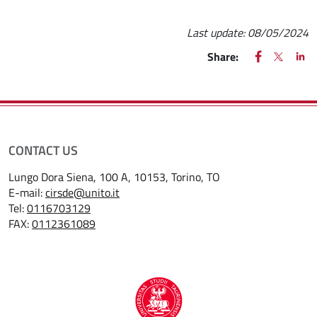
Last update:
08/05/2024
FACEBOOK
(apre una nu
X
(apre un
LIN
(ap
Share:
CONTACT US
Lungo Dora Siena, 100 A, 10153, Torino, TO
E-mail:
cirsde@unito.it
Tel:
0116703129
FAX:
0112361089