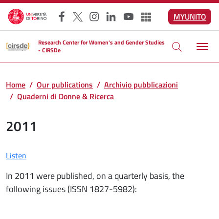
Skip to main content
MYUNITO
Facebook
X
Instagram
LinkedIn
YouTube
Altri social
Research Center for Women's and Gender Studies
- CIRSDe
Home
Our publications
Archivio pubblicazioni
Quaderni di Donne & Ricerca
2011
Listen
In 2011 were published, on a quarterly basis, the
following issues (ISSN 1827-5982):